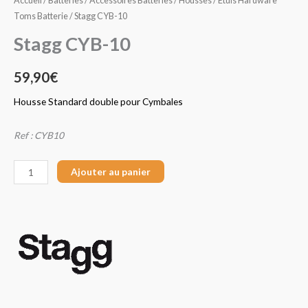
Accueil
/
Batteries
/
Accessoires Batteries
/
Housses / Etuis Hardware
Toms Batterie
/ Stagg CYB-10
Stagg CYB-10
59,90
€
Housse Standard double pour Cymbales
Ref : CYB10
Ajouter au panier