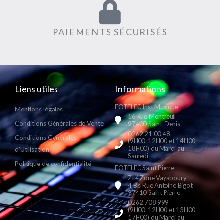
PAIEMENTS SÉCURISÉS
Liens utiles
Informations
FOTELEC Inst Musique
Mentions légales
16 Rue Montreuil
Conditions Générales de Vente
97400 Saint-Denis
0262 21 00 48
Conditions Générales
(9H00-12H00 et 14H00-
18H00) du Mardi au
d'Utilisation
Samedi
Politique de confidentialité
FOTELEC Saint Pierre
ZI 4 Zone Vayaboury
4 Bis Rue Antoine Bigot
97410 Saint Pierre
0262 708 999
(9H00-12H00 et 13H00-
17H00) du Mardi au