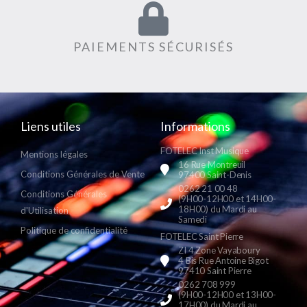
PAIEMENTS SÉCURISÉS
Liens utiles
Informations
FOTELEC Inst Musique
Mentions légales
16 Rue Montreuil
Conditions Générales de Vente
97400 Saint-Denis
0262 21 00 48
Conditions Générales
(9H00-12H00 et 14H00-
18H00) du Mardi au
d'Utilisation
Samedi
Politique de confidentialité
FOTELEC Saint Pierre
ZI 4 Zone Vayaboury
4 Bis Rue Antoine Bigot
97410 Saint Pierre
0262 708 999
(9H00-12H00 et 13H00-
17H00) du Mardi au