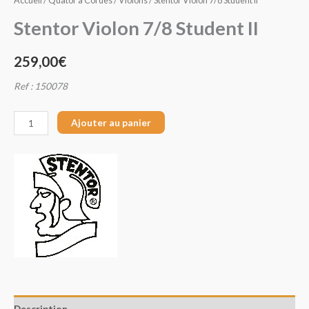
Accueil
/
Quator à Cordes
/
Violons
/ Stentor Violon 7/8 Student II
Stentor Violon 7/8 Student II
259,00
€
Ref : 150078
Ajouter au panier
Description