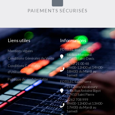
PAIEMENTS SÉCURISÉS
Liens utiles
Informations
FOTELEC Inst Musique
Mentions légales
16 Rue Montreuil
Conditions Générales de Vente
97400 Saint-Denis
0262 21 00 48
Conditions Générales
(9H00-12H00 et 14H00-
18H00) du Mardi au
d'Utilisation
Samedi
Politique de confidentialité
FOTELEC Saint Pierre
ZI 4 Zone Vayaboury
4 Bis Rue Antoine Bigot
97410 Saint Pierre
0262 708 999
(9H00-12H00 et 13H00-
17H00) du Mardi au
Samedi