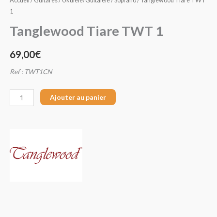
Accueil
/
Guitares
/
Ukulélé/Guitalélé
/
Soprano
/ Tanglewood Tiare TWT
1
Tanglewood Tiare TWT 1
69,00
€
Ref : TWT1CN
Ajouter au panier