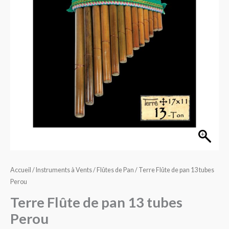
pan
13
tubes
Perou
Accueil
/
Instruments à Vents
/
Flûtes de Pan
/ Terre Flûte de pan 13 tubes
Perou
Terre Flûte de pan 13 tubes
Perou