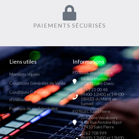
PAIEMENTS SÉCURISÉS
Liens utiles
Informations
FOTELEC Inst Musique
Mentions légales
16 Rue Montreuil
Conditions Générales de Vente
97400 Saint-Denis
0262 21 00 48
Conditions Générales
(9H00-12H00 et 14H00-
18H00) du Mardi au
d'Utilisation
Samedi
Politique de confidentialité
FOTELEC Saint Pierre
ZI 4 Zone Vayaboury
4 Bis Rue Antoine Bigot
97410 Saint Pierre
0262 708 999
(9H00-12H00 et 13H00-