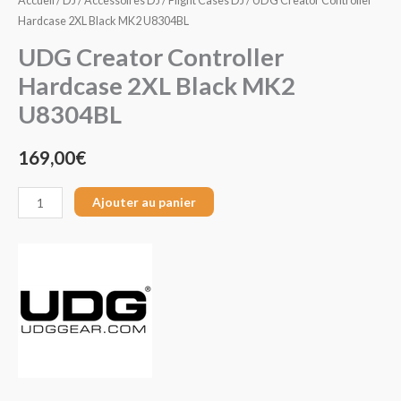
Accueil
/
DJ
/
Accessoires DJ
/
Flight Cases DJ
/ UDG Creator Controller
Hardcase 2XL Black MK2 U8304BL
UDG Creator Controller
Hardcase 2XL Black MK2
U8304BL
169,00
€
Ajouter au panier