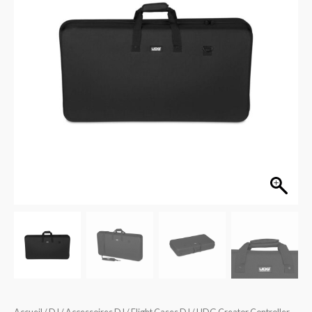
Hardcase
2XL
Black
MK2
U8304BL