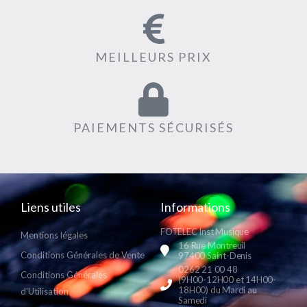
MEILLEURS PRIX
PAIEMENTS SÉCURISÉS
Liens utiles
Informations
FOTELEC Inst Musique
Mentions légales
16 Rue Montreuil
Conditions Générales de Vente
97400 Saint-Denis
0262 21 00 48
Conditions Générales
(9H00-12H00 et 14H00-
18H00) du Mardi au
d'Utilisation
Samedi