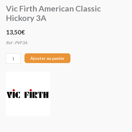
Vic Firth American Classic
Classic
Hickory
Hickory 3A
3A
13,50
€
Ref : PVF3A
Ajouter au panier