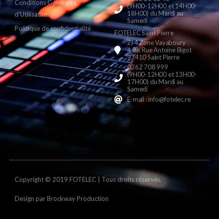
Conditions Générales
(9H00-12H00 et 14H00-
18H00) du Mardi au
d'Utilisation
Samedi
Politique de confidentialité
FOTELEC Saint Pierre
ZI 4 Zone Vayaboury
4 Bis Rue Antoine Bigot
97410 Saint Pierre
0262 708 999
(9H00-12H00 et 13H00-
17H00) du Mardi au
Samedi
E-mail : info@fotelec.re
Copyright © 2019 FOTELEC | Tous droits réservés.
Design par
Brockway Production