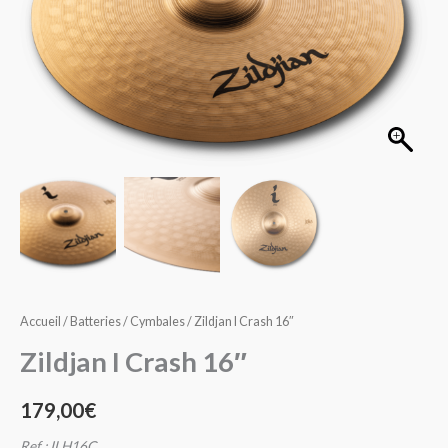
16"
Accueil
/
Batteries
/
Cymbales
/ Zildjan I Crash 16″
Zildjan I Crash 16″
179,00
€
Ref : ILH16C