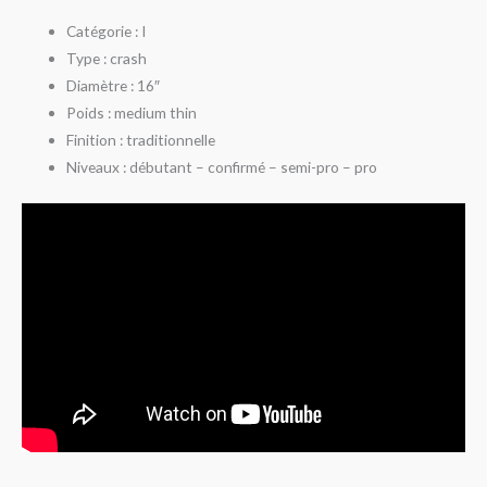
Catégorie : I
Type : crash
Diamètre : 16″
Poids : medium thin
Finition : traditionnelle
Niveaux : débutant – confirmé – semi-pro – pro