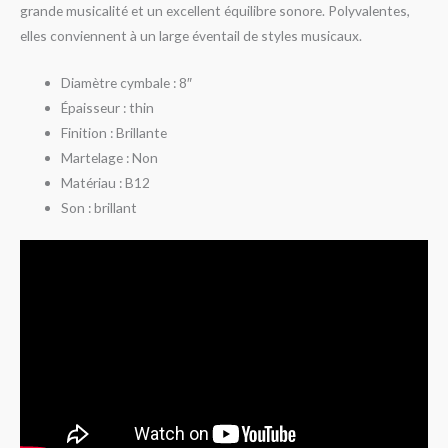
grande musicalité et un excellent équilibre sonore. Polyvalentes,
elles conviennent à un large éventail de styles musicaux.
Diamètre cymbale : 8″
Épaisseur : thin
Finition : Brillante
Martelage : Non
Matériau : B12
Son : brillant