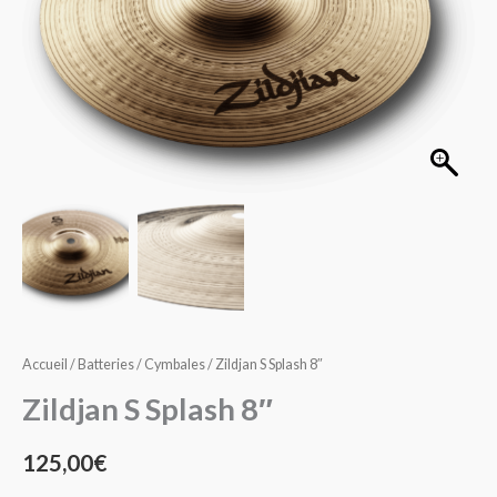
8"
Accueil
/
Batteries
/
Cymbales
/ Zildjan S Splash 8″
Zildjan S Splash 8″
125,00
€