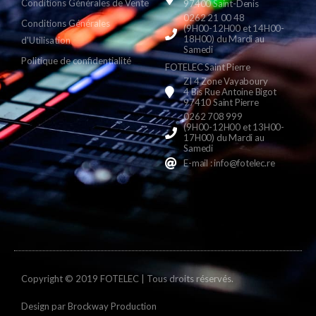
Conditions Générales de Vente
97400 Saint-Denis
0262 21 00 48
Conditions Générales
(9H00-12H00 et 14H00-
18H00) du Mardi au
d'Utilisation
Samedi
Politique de confidentialité
FOTELEC Saint Pierre
ZI 4 Zone Vayaboury
4 Bis Rue Antoine Bigot
97410 Saint Pierre
0262 708 999
(9H00-12H00 et 13H00-
17H00) du Mardi au
Samedi
E-mail : info@fotelec.re
Copyright © 2019 FOTELEC | Tous droits réservés.
Design par
Brockway Production