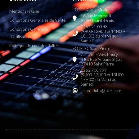
FOTELEC Inst Musique
Mentions légales
16 Rue Montreuil
Conditions Générales de Vente
97400 Saint-Denis
0262 21 00 48
Conditions Générales
(9H00-12H00 et 14H00-
18H00) du Mardi au
d'Utilisation
Samedi
Politique de confidentialité
FOTELEC Saint Pierre
ZI 4 Zone Vayaboury
4 Bis Rue Antoine Bigot
97410 Saint Pierre
0262 708 999
(9H00-12H00 et 13H00-
17H00) du Mardi au
Samedi
E-mail : info@fotelec.re