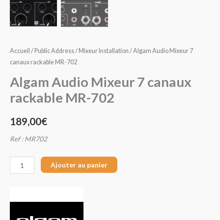
7
canaux
rackable
MR-
Accueil
/
Public Address
/
Mixeur Installation
/ Algam Audio Mixeur 7
702
canaux rackable MR-702
Algam Audio Mixeur 7 canaux
rackable MR-702
189,00
€
Ref : MR702
Ajouter au panier