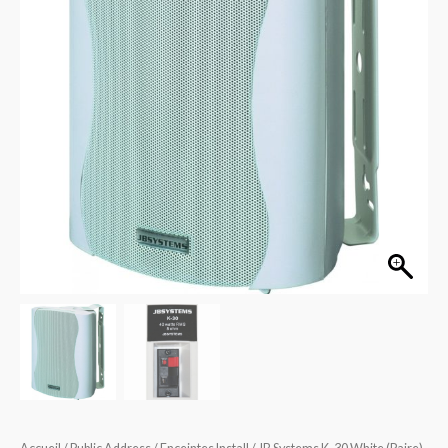
30
White
(Paire)