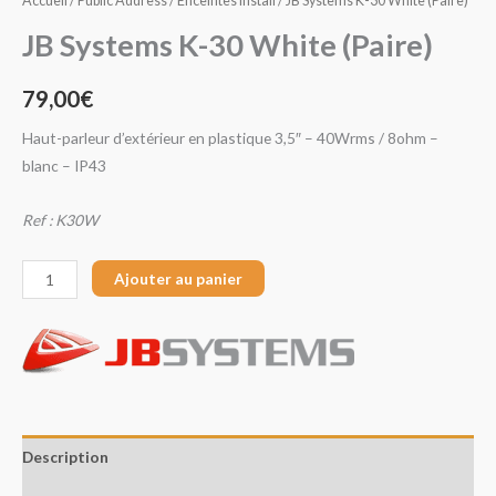
Accueil
/
Public Address
/
Enceintes Install
/ JB Systems K-30 White (Paire)
JB Systems K-30 White (Paire)
79,00
€
Haut-parleur d’extérieur en plastique 3,5″ – 40Wrms / 8ohm –
blanc – IP43
Ref : K30W
Ajouter au panier
Description