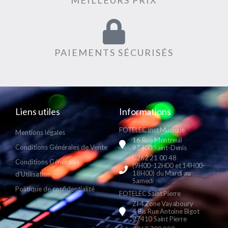
MEILLEURS PRIX
PAIEMENTS SÉCURISÉS
Liens utiles
Informations
FOTELEC Inst Musique
Mentions légales
16 Rue Montreuil
Conditions Générales de Vente
97400 Saint-Denis
0262 21 00 48
Conditions Générales
(9H00-12H00 et 14H00-
18H00) du Mardi au
d'Utilisation
Samedi
Politique de confidentialité
FOTELEC Saint Pierre
ZI 4 Zone Vayaboury
4 Bis Rue Antoine Bigot
97410 Saint Pierre