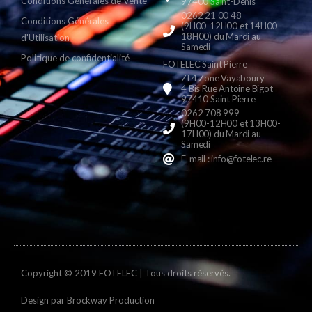
Conditions Générales de Vente
97400 Saint-Denis
0262 21 00 48
Conditions Générales
(9H00-12H00 et 14H00-
18H00) du Mardi au
d'Utilisation
Samedi
Politique de confidentialité
FOTELEC Saint Pierre
ZI 4 Zone Vayaboury
4 Bis Rue Antoine Bigot
97410 Saint Pierre
0262 708 999
(9H00-12H00 et 13H00-
17H00) du Mardi au
Samedi
E-mail : info@fotelec.re
Copyright © 2019 FOTELEC | Tous droits réservés.
Design par
Brockway Production