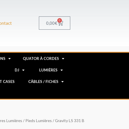
0
Panier
0,00
€
ontact
ONS
QUATOR À CORDES
R
DJ
LUMIÈRES
HT CASES
CÂBLES / FICHES
res Lumières
/
Pieds Lumières
/ Gravity LS 331 B