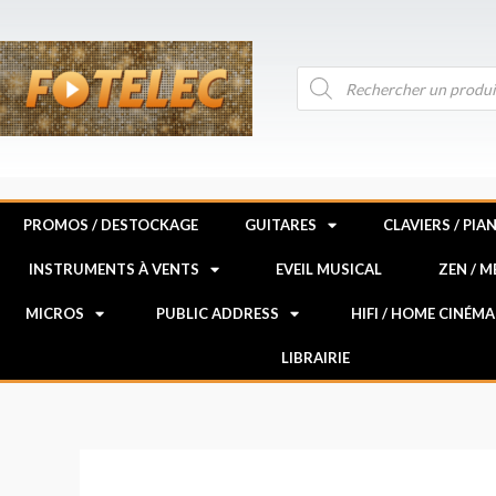
Aller
au
contenu
Recherche
de
produits
PROMOS / DESTOCKAGE
GUITARES
CLAVIERS / PIA
INSTRUMENTS À VENTS
EVEIL MUSICAL
ZEN / 
MICROS
PUBLIC ADDRESS
HIFI / HOME CINÉMA
LIBRAIRIE