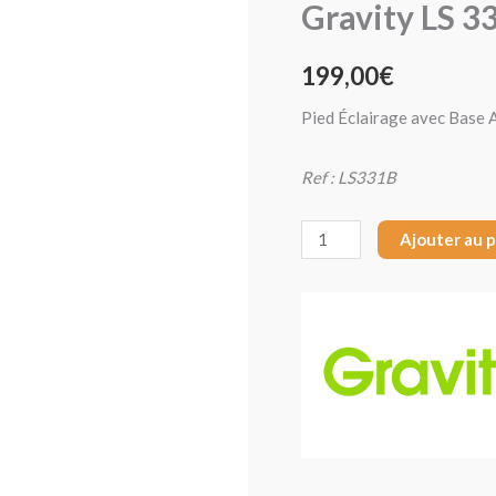
Gravity LS 3
Gravity
LS
199,00
€
331
B
Pied Éclairage avec Base 
Ref : LS331B
Ajouter au 