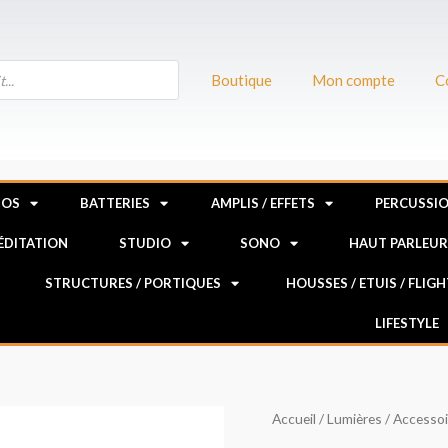
Boutique
Mon compte
C
NOS
BATTERIES
AMPLIS / EFFETS
PERCUSSI
MÉDITATION
STUDIO
SONO
HAUT PARLEU
STRUCTURES / PORTIQUES
HOUSSES / ETUIS / FLIG
LIFESTYLE
quantité
Accueil
/
Lumières
/
Accessoi
de