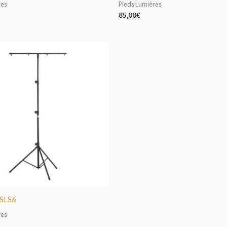
res
Pieds Lumières
85,00
€
 SLS6
res