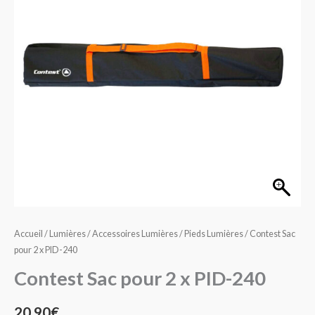
2
x
PID-
240
Accueil
/
Lumières
/
Accessoires Lumières
/
Pieds Lumières
/ Contest Sac
pour 2 x PID-240
Contest Sac pour 2 x PID-240
20,90
€