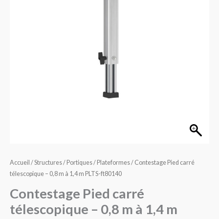
télescopique
–
0,8
m
à
1,4
m
PLTS-
ft80140
Accueil
/
Structures / Portiques
/
Plateformes
/ Contestage Pied carré
télescopique – 0,8 m à 1,4 m PLTS-ft80140
Contestage Pied carré
télescopique – 0,8 m à 1,4 m