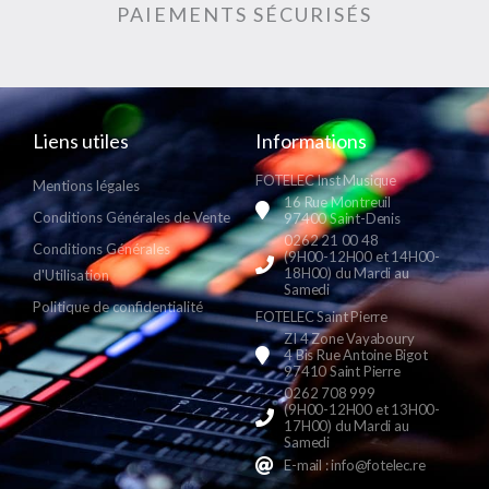
PAIEMENTS SÉCURISÉS
Liens utiles
Informations
FOTELEC Inst Musique
Mentions légales
16 Rue Montreuil
Conditions Générales de Vente
97400 Saint-Denis
0262 21 00 48
Conditions Générales
(9H00-12H00 et 14H00-
18H00) du Mardi au
d'Utilisation
Samedi
Politique de confidentialité
FOTELEC Saint Pierre
ZI 4 Zone Vayaboury
4 Bis Rue Antoine Bigot
97410 Saint Pierre
0262 708 999
(9H00-12H00 et 13H00-
17H00) du Mardi au
Samedi
E-mail : info@fotelec.re