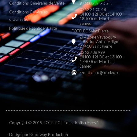
Conditions Générales de Vente
97400 Saint-Denis
0262 21 00 48
Conditions Générales
(9H00-12H00 et 14H00-
18H00) du Mardi au
d'Utilisation
Samedi
Politique de confidentialité
FOTELEC Saint Pierre
ZI 4 Zone Vayaboury
4 Bis Rue Antoine Bigot
97410 Saint Pierre
0262 708 999
(9H00-12H00 et 13H00-
17H00) du Mardi au
Samedi
E-mail : info@fotelec.re
Copyright © 2019 FOTELEC | Tous droits réservés.
Design par
Brockway Production