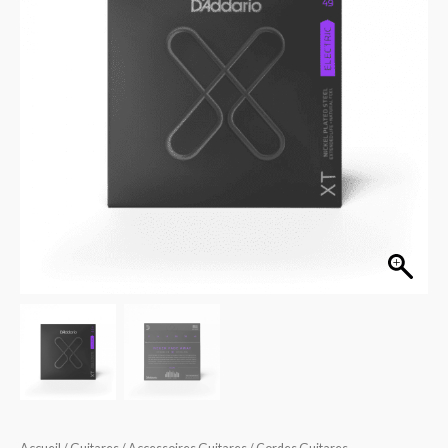
Nickel
Plated
Steel
Medium
11-
49
XTE1149