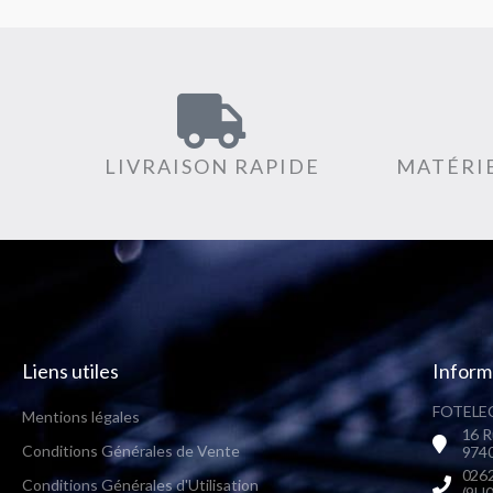
LIVRAISON RAPIDE
MATÉRIE
Liens utiles
Inform
FOTELEC
Mentions légales
16 R
Conditions Générales de Vente
9740
0262
Conditions Générales d'Utilisation
(9H0