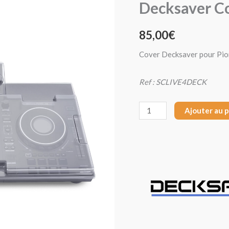
Decksaver C
Decksaver
Cover
85,00
€
Denon
SC
Cover Decksaver pour Pion
LIVE
4
Ref : SCLIVE4DECK
Ajouter au 