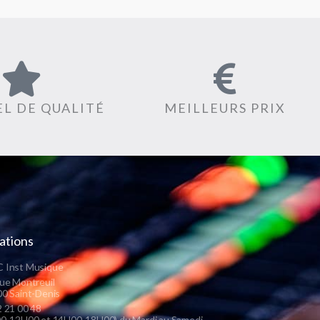
L DE QUALITÉ
MEILLEURS PRIX
ations
 Inst Musique
ue Montreuil
0 Saint-Denis
 21 00 48
0-12H00 et 14H00-18H00) du Mardi au Samedi