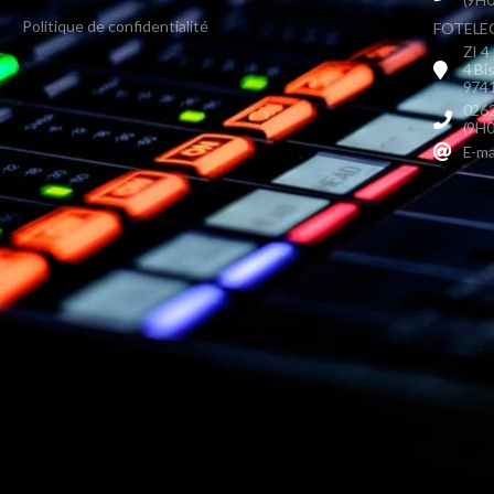
Politique de confidentialité
FOTELEC 
ZI 4
4 Bi
9741
0262
(9H0
E-ma