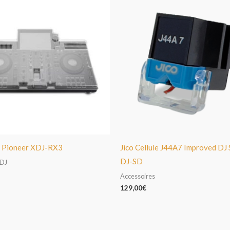
 Pioneer XDJ-RX3
Jico Cellule J44A7 Improved DJ
DJ-SD
 DJ
Accessoires
129,00
€