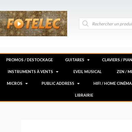
Aller
au
contenu
Recherche
de
produits
PROMOS / DESTOCKAGE
GUITARES
CLAVIERS / PIA
INSTRUMENTS À VENTS
EVEIL MUSICAL
ZEN / 
MICROS
PUBLIC ADDRESS
HIFI / HOME CINÉMA
LIBRAIRIE