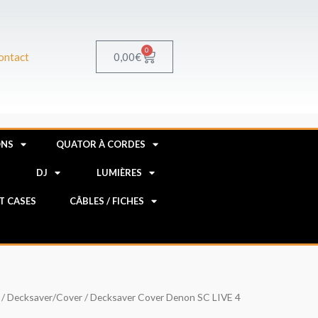
0
Panier
0,00
€
ontact
ONS
QUATOR À CORDES
R
DJ
LUMIÈRES
HT CASES
CÂBLES / FICHES
/
Decksaver/Cover
/ Decksaver Cover Denon SC LIVE 4