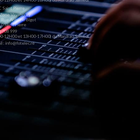
Saint Pierre
 Zone Vayaboury
s Rue Antoine Bigot
0 Saint Pierre
 708 999
0-12H00 et 13H00-17H00) du Mardi au Samedi
il : info@fotelec.re