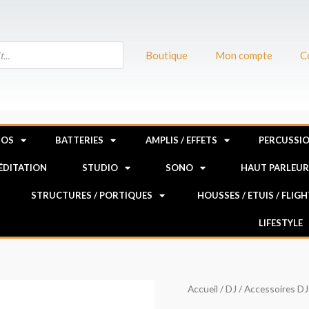
Boutique
Mon compte
C
NOS
BATTERIES
AMPLIS / EFFETS
PERCUSSI
MÉDITATION
STUDIO
SONO
HAUT PARLEU
STRUCTURES / PORTIQUES
HOUSSES / ETUIS / FLIG
LIFESTYLE
quantité
Accueil
/
DJ
/
Accessoires DJ
de