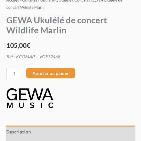
Accueil
/
Guitares
/
Ukulélé/Guitalélé
/
Concert
/ GEWA Ukulélé de
concert Wildlife Marlin
GEWA Ukulélé de concert
Wildlife Marlin
105,00
€
Réf : KCOMAR – VG512468
Ajouter au panier
Description