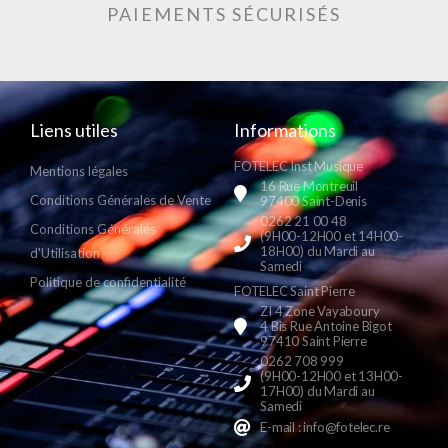
PAIEMENTS SÉCURISÉS
Liens utiles
Informations
FOTELEC Inst Musique
Mentions légales
16 Rue Montreuil
Conditions Générales de Vente
97400 Saint-Denis
0262 21 00 48
Conditions Générales
(9H00-12H00 et 14H00-
18H00) du Mardi au
d'Utilisation
Samedi
Politique de confidentialité
FOTELEC Saint Pierre
ZI 4 Zone Vayaboury
4 Bis Rue Antoine Bigot
97410 Saint Pierre
0262 708 999
(9H00-12H00 et 13H00-
17H00) du Mardi au
Samedi
E-mail : info@fotelec.re