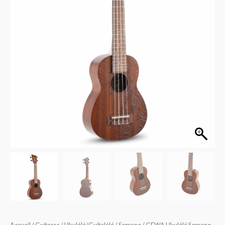
Manoa
Tattoo
Inca