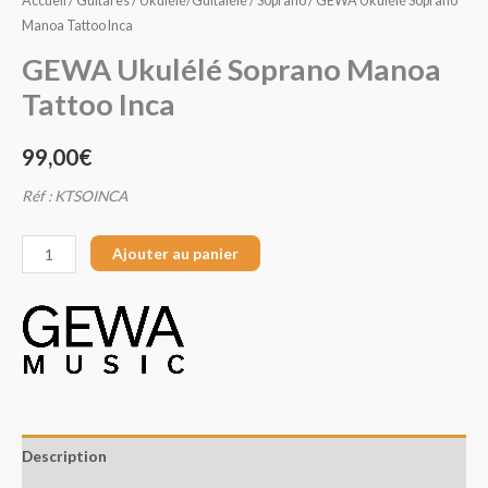
Accueil
/
Guitares
/
Ukulélé/Guitalélé
/
Soprano
/ GEWA Ukulélé Soprano
Manoa Tattoo Inca
GEWA Ukulélé Soprano Manoa
Tattoo Inca
99,00
€
Réf : KTSOINCA
Ajouter au panier
Description