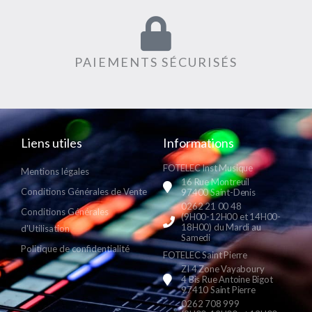
PAIEMENTS SÉCURISÉS
Liens utiles
Informations
FOTELEC Inst Musique
Mentions légales
16 Rue Montreuil
Conditions Générales de Vente
97400 Saint-Denis
0262 21 00 48
Conditions Générales
(9H00-12H00 et 14H00-
18H00) du Mardi au
d'Utilisation
Samedi
Politique de confidentialité
FOTELEC Saint Pierre
ZI 4 Zone Vayaboury
4 Bis Rue Antoine Bigot
97410 Saint Pierre
0262 708 999