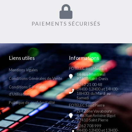
PAIEMENTS SÉCURISÉS
Liens utiles
Informations
FOTELEC Inst Musique
Mentions légales
16 Rue Montreuil
Conditions Générales de Vente
97400 Saint-Denis
0262 21 00 48
Conditions Générales
(9H00-12H00 et 14H00-
18H00) du Mardi au
d'Utilisation
Samedi
Politique de confidentialité
FOTELEC Saint Pierre
ZI 4 Zone Vayaboury
4 Bis Rue Antoine Bigot
97410 Saint Pierre
0262 708 999
(9H00-12H00 et 13H00-