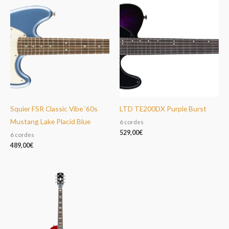
Squier FSR Classic Vibe ’60s
LTD TE200DX Purple Burst
Mustang Lake Placid Blue
6 cordes
529,00
€
6 cordes
489,00
€