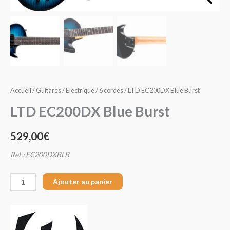
Burst
Accueil
/
Guitares
/
Electrique
/
6 cordes
/ LTD EC200DX Blue Burst
LTD EC200DX Blue Burst
529,00
€
Ref : EC200DXBLB
Ajouter au panier