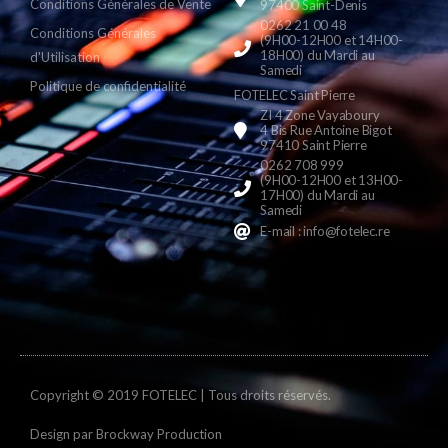
Conditions Générales de Vente
97400 Saint-Denis
0262 21 00 48
Conditions Générales
(9H00-12H00 et 14H00-
18H00) du Mardi au
d'Utilisation
Samedi
Politique de confidentialité
FOTELEC Saint Pierre
ZI 4 Zone Vayaboury
4 Bis Rue Antoine Bigot
97410 Saint Pierre
0262 708 999
(9H00-12H00 et 13H00-
17H00) du Mardi au
Samedi
E-mail : info@fotelec.re
Copyright © 2019 FOTELEC | Tous droits réservés.
Design par
Brockway Production