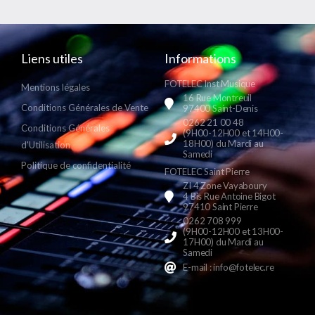
Liens utiles
Informations
FOTELEC Inst Musique
Mentions légales
16 Rue Montreuil
Conditions Générales de Vente
97400 Saint-Denis
0262 21 00 48
Conditions Générales
(9H00-12H00 et 14H00-
18H00) du Mardi au
d'Utilisation
Samedi
Politique de confidentialité
FOTELEC Saint Pierre
ZI 4 Zone Vayaboury
4 Bis Rue Antoine Bigot
97410 Saint Pierre
0262 708 999
(9H00-12H00 et 13H00-
17H00) du Mardi au
Samedi
E-mail : info@fotelec.re