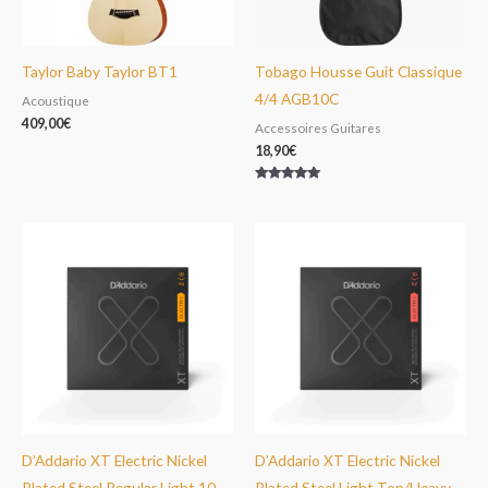
Taylor Baby Taylor BT1
Tobago Housse Guit Classique
4/4 AGB10C
Acoustique
409,00
€
Accessoires Guitares
18,90
€
Note
5.00
sur 5
D’Addario XT Electric Nickel
D’Addario XT Electric Nickel
Plated Steel Regular Light 10-
Plated Steel Light Top/Heavy