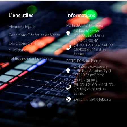
Liens utiles
Informations
FOTELEC Inst Musique
Mentions légales
16 Rue Montreuil
Conditions Générales de Vente
97400 Saint-Denis
0262 21 00 48
Conditions Générales
(9H00-12H00 et 14H00-
18H00) du Mardi au
d'Utilisation
Samedi
Politique de confidentialité
FOTELEC Saint Pierre
ZI 4 Zone Vayaboury
4 Bis Rue Antoine Bigot
97410 Saint Pierre
0262 708 999
(9H00-12H00 et 13H00-
17H00) du Mardi au
Samedi
E-mail : info@fotelec.re