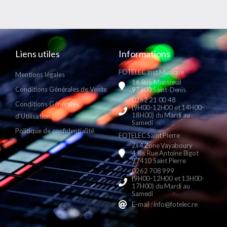
Liens utiles
Informations
FOTELEC Inst Musique
Mentions légales
16 Rue Montreuil
Conditions Générales de Vente
97400 Saint-Denis
0262 21 00 48
Conditions Générales
(9H00-12H00 et 14H00-
18H00) du Mardi au
d'Utilisation
Samedi
Politique de confidentialité
FOTELEC Saint Pierre
ZI 4 Zone Vayaboury
4 Bis Rue Antoine Bigot
97410 Saint Pierre
0262 708 999
(9H00-12H00 et 13H00-
17H00) du Mardi au
Samedi
E-mail : info@fotelec.re