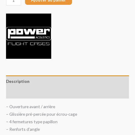
Description
Avis (0)
– Ouverture avant / arrière
– Glissière pré-percée pour écrou-cage
– 4 fermetures type papillon
– Renforts d’angle