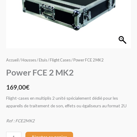
MK2
Accueil
/
Housses / Etuis / Flight Cases
/ Power FCE 2 MK2
Power FCE 2 MK2
169,00
€
Flight-cases en multiplis 2 unité spécialement dédié pour les
appareils de traitement de son, effets ou égaliseurs au format 2U
Ref : FCE2MK2
Ajouter au panier