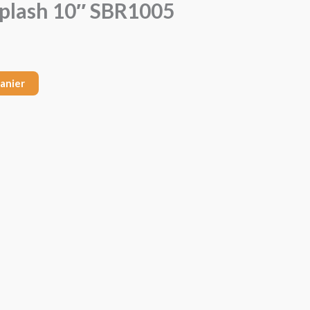
Splash 10″ SBR1005
panier