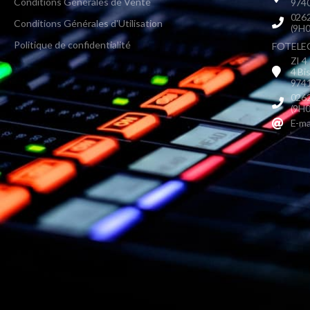
Conditions Générales de Vente
9740
0262
Conditions Générales d'Utilisation
(9H0
Politique de confidentialité
FOTELEC 
ZI 4
4 Bi
9741
0262
(9H0
E-ma