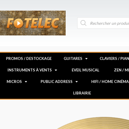
Aller
au
contenu
Recherche
de
produits
PROMOS / DESTOCKAGE
GUITARES
CLAVIERS / PIA
INSTRUMENTS À VENTS
EVEIL MUSICAL
ZEN / 
MICROS
PUBLIC ADDRESS
HIFI / HOME CINÉMA
LIBRAIRIE