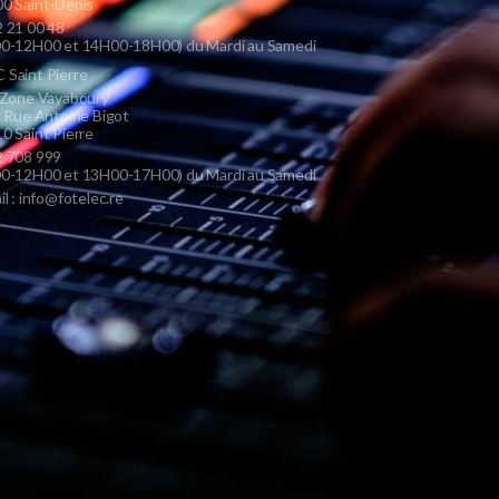
0 Saint-Denis
 21 00 48
0-12H00 et 14H00-18H00) du Mardi au Samedi
Saint Pierre
 Zone Vayaboury
s Rue Antoine Bigot
0 Saint Pierre
 708 999
0-12H00 et 13H00-17H00) du Mardi au Samedi
il : info@fotelec.re