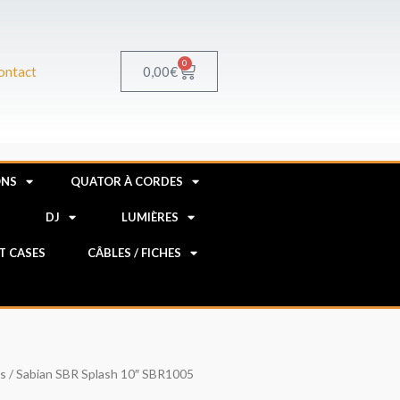
0
Panier
0,00
€
ontact
ONS
QUATOR À CORDES
R
DJ
LUMIÈRES
HT CASES
CÂBLES / FICHES
s
/ Sabian SBR Splash 10″ SBR1005