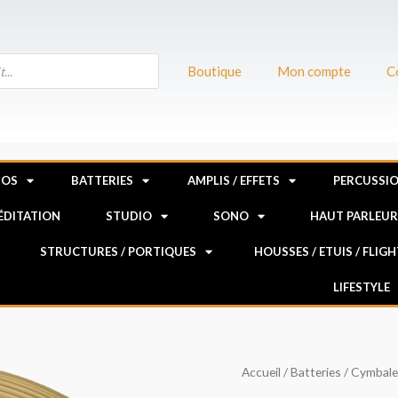
Boutique
Mon compte
C
NOS
BATTERIES
AMPLIS / EFFETS
PERCUSSI
MÉDITATION
STUDIO
SONO
HAUT PARLEU
STRUCTURES / PORTIQUES
HOUSSES / ETUIS / FLIG
LIFESTYLE
quantité
Accueil
/
Batteries
/
Cymbale
de