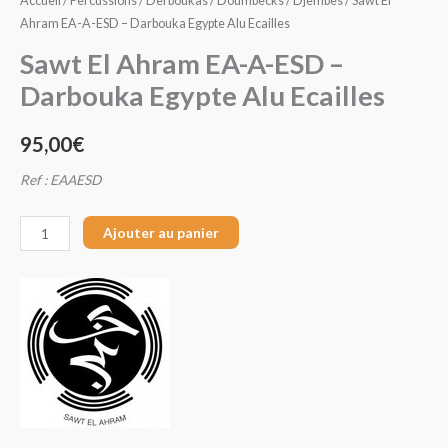
Accueil
/
Percussions
/
Derboukas / Doumbecks / Djembes
/ Sawt El
Ahram EA-A-ESD – Darbouka Egypte Alu Ecailles
Sawt El Ahram EA-A-ESD –
Darbouka Egypte Alu Ecailles
95,00
€
Ref : EAAESD
Ajouter au panier