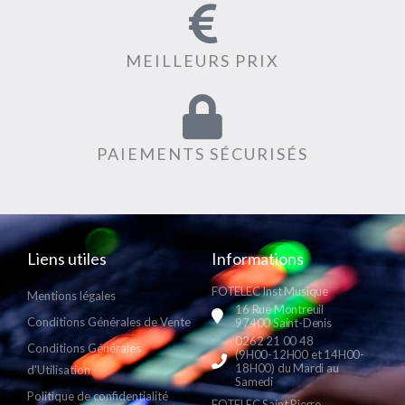
MEILLEURS PRIX
PAIEMENTS SÉCURISÉS
Liens utiles
Informations
FOTELEC Inst Musique
Mentions légales
16 Rue Montreuil
Conditions Générales de Vente
97400 Saint-Denis
0262 21 00 48
Conditions Générales
(9H00-12H00 et 14H00-
18H00) du Mardi au
d'Utilisation
Samedi
Politique de confidentialité
FOTELEC Saint Pierre