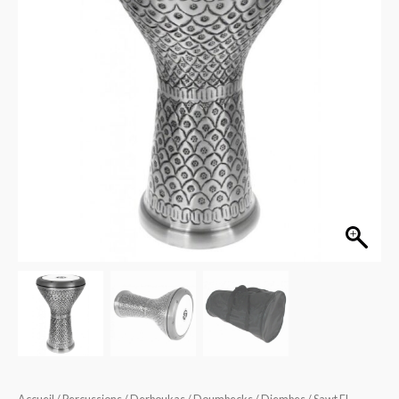
EA-
A-
ESD
-
Darbouka
Egypte
Alu
Ecailles