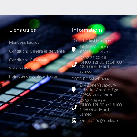
Liens utiles
Informations
FOTELEC Inst Musique
Mentions légales
16 Rue Montreuil
Conditions Générales de Vente
97400 Saint-Denis
0262 21 00 48
Conditions Générales
(9H00-12H00 et 14H00-
18H00) du Mardi au
d'Utilisation
Samedi
Politique de confidentialité
FOTELEC Saint Pierre
ZI 4 Zone Vayaboury
4 Bis Rue Antoine Bigot
97410 Saint Pierre
0262 708 999
(9H00-12H00 et 13H00-
17H00) du Mardi au
Samedi
E-mail : info@fotelec.re