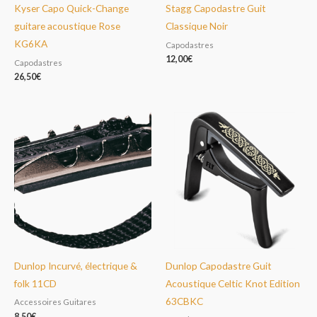
Kyser Capo Quick-Change
Stagg Capodastre Guit
guitare acoustique Rose
Classique Noir
KG6KA
Capodastres
12,00
€
Capodastres
26,50
€
Dunlop Incurvé, électrique &
Dunlop Capodastre Guit
folk 11CD
Acoustique Celtic Knot Edition
63CBKC
Accessoires Guitares
8,50
€