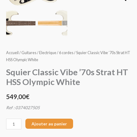
'70s
Strat
HT
HSS
Olympic
White
Accueil
/
Guitares
/
Electrique
/
6 cordes
/ Squier Classic Vibe ’70s Strat HT
HSS Olympic White
Squier Classic Vibe ’70s Strat HT
HSS Olympic White
549,00
€
Ref : 0374027505
Ajouter au panier