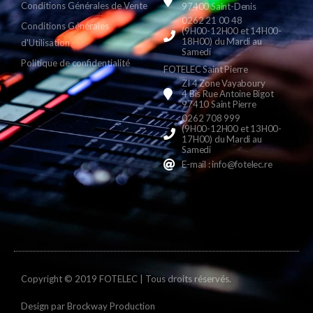
Conditions Générales de Vente
97400 Saint-Denis
0262 21 00 48
Conditions Générales
(9H00-12H00 et 14H00-
18H00) du Mardi au
d'Utilisation
Samedi
Politique de confidentialité
FOTELEC Saint Pierre
ZI 4 Zone Vayaboury
4 Bis Rue Antoine Bigot
97410 Saint Pierre
0262 708 999
(9H00-12H00 et 13H00-
17H00) du Mardi au
Samedi
E-mail : info@fotelec.re
Copyright © 2019 FOTELEC | Tous droits réservés.
Design par
Brockway Production