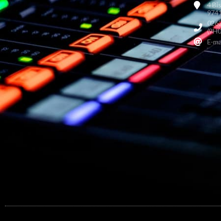
4 Bi
9741
0262
(9H0
E-ma