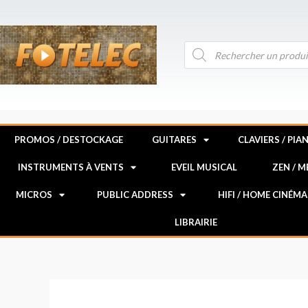
Aller
au
contenu
Recherche
de
produits
PROMOS / DESTOCKAGE
GUITARES
CLAVIERS / PIA
INSTRUMENTS À VENTS
EVEIL MUSICAL
ZEN / 
MICROS
PUBLIC ADDRESS
HIFI / HOME CINÉMA
LIBRAIRIE