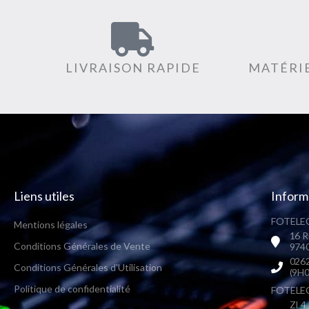
LIVRAISON RAPIDE
MATÉRIE
Liens utiles
Inform
FOTELEC
Mentions légales
16 R
Conditions Générales de Vente
9740
0262
Conditions Générales d'Utilisation
(9H0
Politique de confidentialité
FOTELEC 
ZI 4