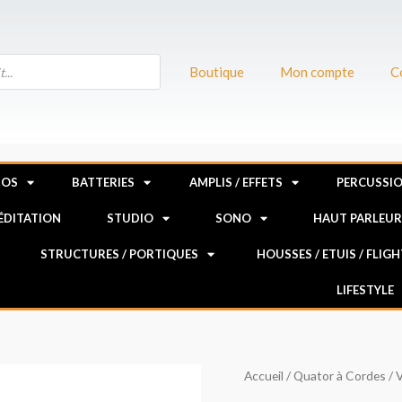
Boutique
Mon compte
C
NOS
BATTERIES
AMPLIS / EFFETS
PERCUSSI
MÉDITATION
STUDIO
SONO
HAUT PARLEU
STRUCTURES / PORTIQUES
HOUSSES / ETUIS / FLIG
LIFESTYLE
quantité
Accueil
/
Quator à Cordes
/
V
de