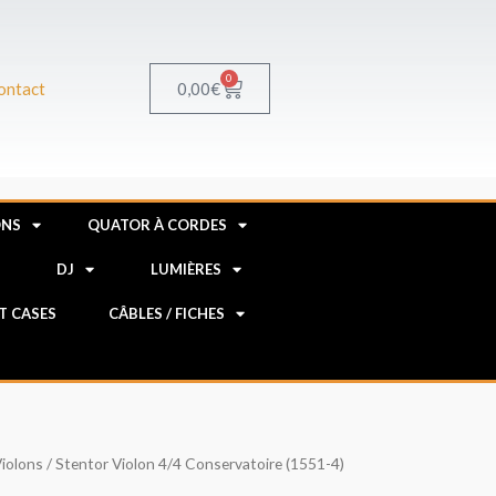
0
Panier
0,00
€
ontact
ONS
QUATOR À CORDES
R
DJ
LUMIÈRES
HT CASES
CÂBLES / FICHES
iolons
/ Stentor Violon 4/4 Conservatoire (1551-4)