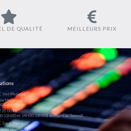
L DE QUALITÉ
MEILLEURS PRIX
ations
 Inst Musique
ue Montreuil
0 Saint-Denis
 21 00 48
0-12H00 et 14H00-18H00) du Mardi au Samedi
Saint Pierre
 Zone Vayaboury