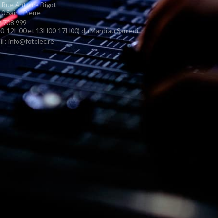
s Rue Antoine Bigot
0 Saint Pierre
 708 999
0-12H00 et 13H00-17H00) du Mardi au Samedi
il : info@fotelec.re