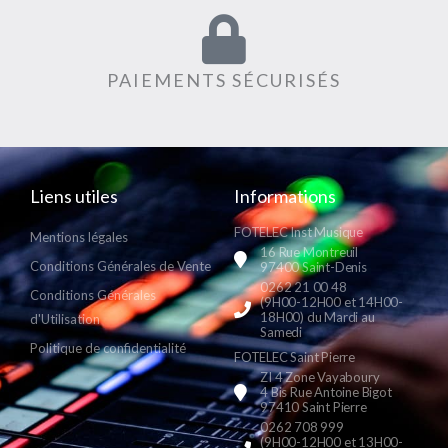
PAIEMENTS SÉCURISÉS
Liens utiles
Informations
FOTELEC Inst Musique
Mentions légales
16 Rue Montreuil
Conditions Générales de Vente
97400 Saint-Denis
0262 21 00 48
Conditions Générales
(9H00-12H00 et 14H00-
18H00) du Mardi au
d'Utilisation
Samedi
Politique de confidentialité
FOTELEC Saint Pierre
ZI 4 Zone Vayaboury
4 Bis Rue Antoine Bigot
97410 Saint Pierre
0262 708 999
(9H00-12H00 et 13H00-