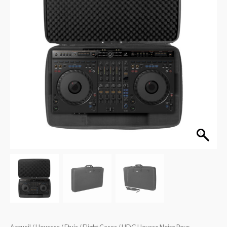
Pour
Alphatheta
DDJ-
GRV6
U8329BL