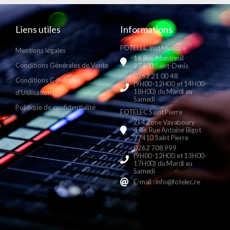
Liens utiles
Informations
FOTELEC Inst Musique
Mentions légales
16 Rue Montreuil
Conditions Générales de Vente
97400 Saint-Denis
0262 21 00 48
Conditions Générales
(9H00-12H00 et 14H00-
18H00) du Mardi au
d'Utilisation
Samedi
Politique de confidentialité
FOTELEC Saint Pierre
ZI 4 Zone Vayaboury
4 Bis Rue Antoine Bigot
97410 Saint Pierre
0262 708 999
(9H00-12H00 et 13H00-
17H00) du Mardi au
Samedi
E-mail : info@fotelec.re