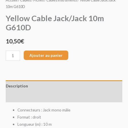
Accueil
/
Câbles / Fiches
/
Câbles Instruments
/ Yellow Cable Jack/Jack
10m
10m G610D
G610D
Yellow Cable Jack/Jack 10m
G610D
10,50
€
Ajouter au panier
Description
Avis (0)
Connecteurs : Jack mono mâle
Format : droit
Longueur (m) : 10 m