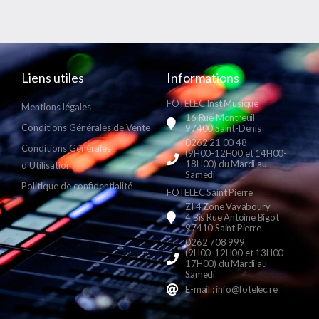
Liens utiles
Informations
FOTELEC Inst Musique
Mentions légales
16 Rue Montreuil
Conditions Générales de Vente
97400 Saint-Denis
0262 21 00 48
Conditions Générales
(9H00-12H00 et 14H00-
18H00) du Mardi au
d'Utilisation
Samedi
Politique de confidentialité
FOTELEC Saint Pierre
ZI 4 Zone Vayaboury
4 Bis Rue Antoine Bigot
97410 Saint Pierre
0262 708 999
(9H00-12H00 et 13H00-
17H00) du Mardi au
Samedi
E-mail : info@fotelec.re