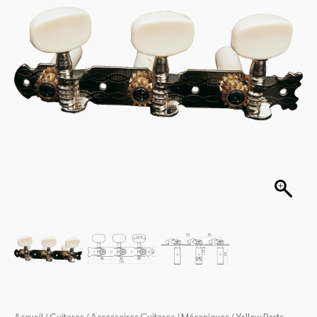
Classiques
EZ1758N