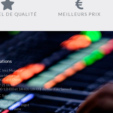
L DE QUALITÉ
MEILLEURS PRIX
ations
 Inst Musique
ue Montreuil
0 Saint-Denis
 21 00 48
0-12H00 et 14H00-18H00) du Mardi au Samedi
Saint Pierre
 Zone Vayaboury
s Rue Antoine Bigot
0 Saint Pierre