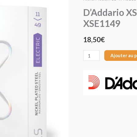
D'Addario
D’Addario X
XS
XSE1149
Nickel
Medium
18,50
€
11-
49
Ajouter au 
XSE1149