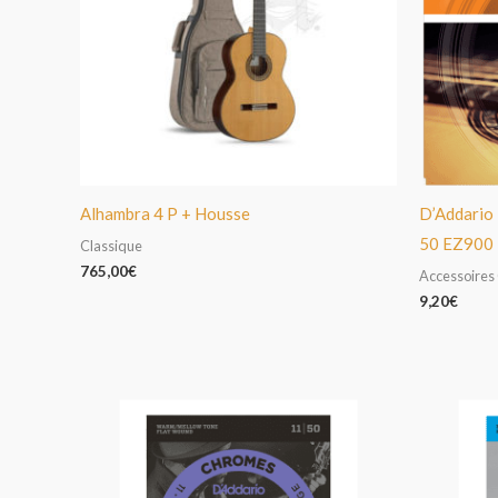
Alhambra 4 P + Housse
D’Addario 
50 EZ900
Classique
765,00
€
Accessoires
9,20
€