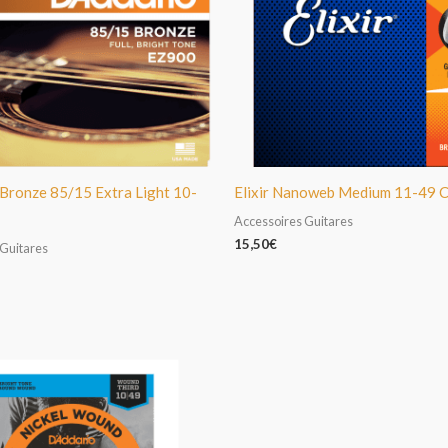
Bronze 85/15 Extra Light 10-
Elixir Nanoweb Medium 11-49 
Accessoires Guitares
15,50
€
 Guitares