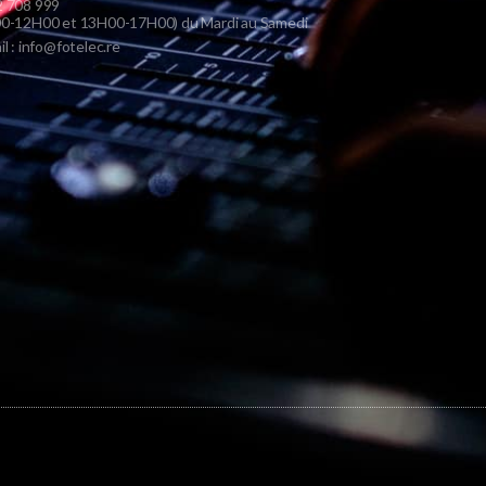
 708 999
0-12H00 et 13H00-17H00) du Mardi au Samedi
il : info@fotelec.re