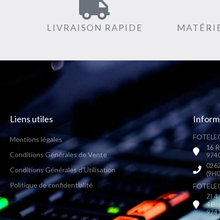
LIVRAISON RAPIDE
MATÉRIE
Liens utiles
Inform
FOTELEC
Mentions légales
16 R
Conditions Générales de Vente
9740
0262
Conditions Générales d'Utilisation
(9H0
Politique de confidentialité
FOTELEC 
ZI 4
4 Bi
9741