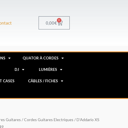
0
Panier
0,00
€
ontact
ONS
QUATOR À CORDES
R
DJ
LUMIÈRES
HT CASES
CÂBLES / FICHES
res Guitares
/
Cordes Guitares Electriques
/ D’Addario XS
49