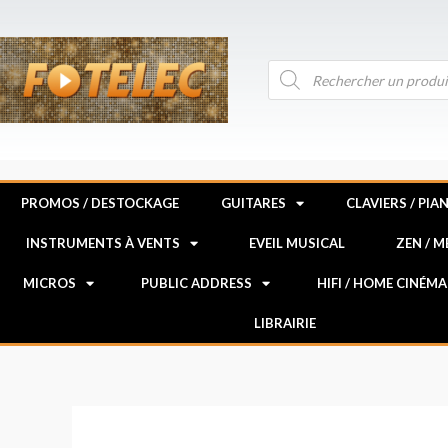
Aller
au
contenu
Recherche
de
produits
PROMOS / DESTOCKAGE
GUITARES
CLAVIERS / PIA
INSTRUMENTS À VENTS
EVEIL MUSICAL
ZEN / 
MICROS
PUBLIC ADDRESS
HIFI / HOME CINÉMA
LIBRAIRIE