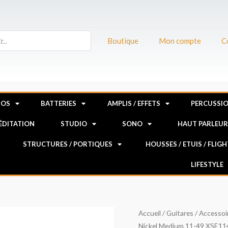
Boutique
Mon compte
C
NOS
BATTERIES
AMPLIS / EFFETS
PERCUSSI
MÉDITATION
STUDIO
SONO
HAUT PARLEU
STRUCTURES / PORTIQUES
HOUSSES / ETUIS / FLIG
LIFESTYLE
quantité
Accueil
/
Guitares
/
Accessoi
Nickel Medium 11-49 XSE11
de