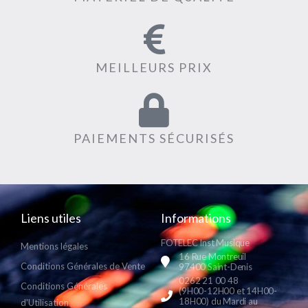
MEILLEURS PRIX
PAIEMENTS SÉCURISÉS
Liens utiles
Informations
FOTELEC Inst Musique
Mentions légales
16 Rue Montreuil
Conditions Générales de Vente
97400 Saint-Denis
0262 21 00 48
Conditions Générales
(9H00-12H00 et 14H00-
18H00) du Mardi au
d'Utilisation