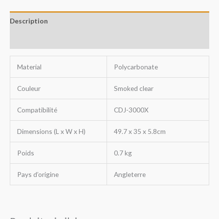
Description
Avis (0)
Material
Polycarbonate
Couleur
Smoked clear
Compatibilité
CDJ-3000X
Dimensions (L x W x H)
49.7 x 35 x 5.8cm
Poids
0.7 kg
Pays d’origine
Angleterre