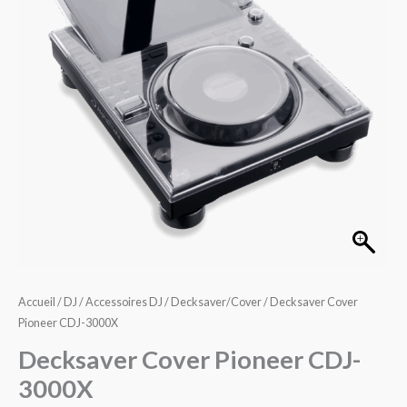
CDJ-
3000X
Accueil
/
DJ
/
Accessoires DJ
/
Decksaver/Cover
/ Decksaver Cover
Pioneer CDJ-3000X
Decksaver Cover Pioneer CDJ-
3000X