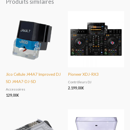
Produits similaires
Jico Cellule J44A7 Improved DJ
Pioneer XDJ-RX3
SD J44A7-DJ-SD
Contrôleurs DJ
2.199,00
€
Accessoires
129,00
€