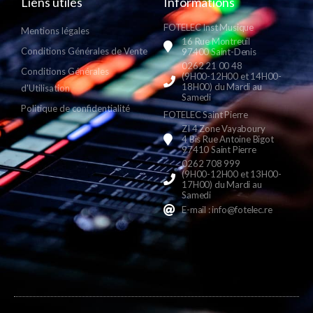
Liens utiles
Informations
FOTELEC Inst Musique
Mentions légales
16 Rue Montreuil
Conditions Générales de Vente
97400 Saint-Denis
0262 21 00 48
Conditions Générales
(9H00-12H00 et 14H00-
18H00) du Mardi au
d'Utilisation
Samedi
Politique de confidentialité
FOTELEC Saint Pierre
ZI 4 Zone Vayaboury
4 Bis Rue Antoine Bigot
97410 Saint Pierre
0262 708 999
(9H00-12H00 et 13H00-
17H00) du Mardi au
Samedi
E-mail : info@fotelec.re