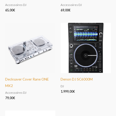
Accessoires DJ
Accessoires DJ
65,00
€
69,00
€
Decksaver Cover Rane ONE
Denon DJ SC6000M
MK2
DJ
1.999,00
€
Accessoires DJ
79,00
€