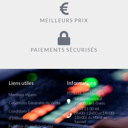
MEILLEURS PRIX
PAIEMENTS SÉCURISÉS
Liens utiles
Informations
FOTELEC Inst Musique
Mentions légales
16 Rue Montreuil
Conditions Générales de Vente
97400 Saint-Denis
0262 21 00 48
Conditions Générales
(9H00-12H00 et 14H00-
18H00) du Mardi au
d'Utilisation
Samedi
Politique de confidentialité