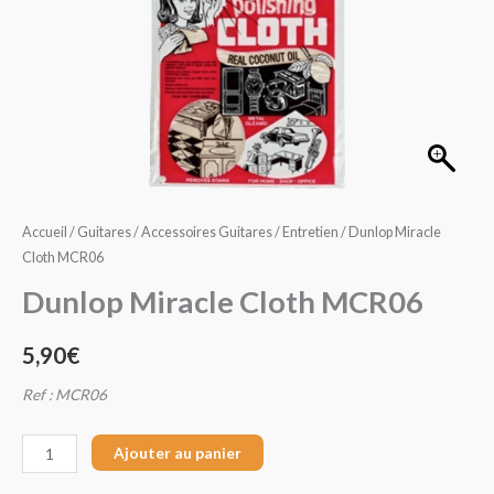
MCR06
Accueil
/
Guitares
/
Accessoires Guitares
/
Entretien
/ Dunlop Miracle
Cloth MCR06
Dunlop Miracle Cloth MCR06
5,90
€
Ref : MCR06
Ajouter au panier