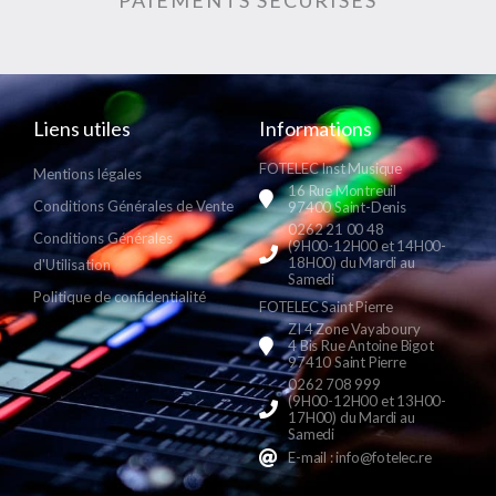
Liens utiles
Informations
FOTELEC Inst Musique
Mentions légales
16 Rue Montreuil
Conditions Générales de Vente
97400 Saint-Denis
0262 21 00 48
Conditions Générales
(9H00-12H00 et 14H00-
18H00) du Mardi au
d'Utilisation
Samedi
Politique de confidentialité
FOTELEC Saint Pierre
ZI 4 Zone Vayaboury
4 Bis Rue Antoine Bigot
97410 Saint Pierre
0262 708 999
(9H00-12H00 et 13H00-
17H00) du Mardi au
Samedi
E-mail : info@fotelec.re