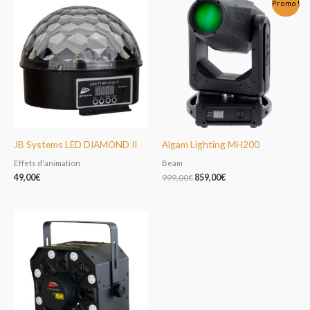
Promo !
prix
prix
initial
actuel
était :
est :
999,00€.
859,00€.
JB Systems LED DIAMOND II
Algam Lighting MH200
Effets d'animation
Beam
49,00
€
999,00
€
859,00
€